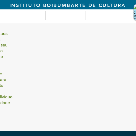
INSTITUTO BOIBUMBARTE DE CULTURA
JETOS e PRODUTOS
SALA DE FICAR
CONECTE-SE
 aos
s
 seu
do
te
de
ara
to
divíduo
idade.