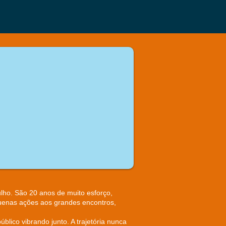
ulho. São 20 anos de muito esforço,
quenas ações aos grandes encontros,
lico vibrando junto. A trajetória nunca