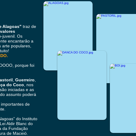
e Alagoas"
traz de
valores
o-juvenil. Os
mente encantarão a
 arte populares,
tuito!
ADO.
OOOO, porque foi
astoril
,
Guerreiro
,
ça do Coco
, nos
 são iniciadas e as
o do assunto poderá
 importantes de
nte.
lagoas” do Instituto
Lei Aldir Blanc do
da da Fundação
tura de Maceió.