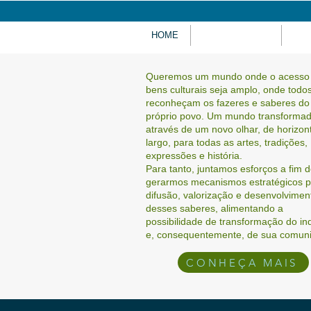
HOME
BOIBUMBARTE
PRO
Queremos um mundo onde o acesso
bens culturais seja amplo, onde todo
reconheçam os fazeres e saberes do
próprio povo. Um mundo transforma
através de um novo olhar, de horizon
largo, para todas as artes, tradições,
expressões e história.
Para tanto, juntamos esforços a fim 
gerarmos mecanismos estratégicos p
difusão, valorização e desenvolvimen
desses saberes, alimentando a
possibilidade de transformação do in
e, consequentemente, de sua comun
CONHEÇA MAIS