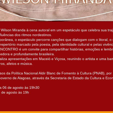
lson Miranda à cena autoral em um espetáculo que celebra sua traj
fluências dos ritmos nordestinos.
orânea, o espetáculo percorre canções que dialogam com o litoral, o 
epertório marcado pela poesia, pela identidade cultural e pelas vivênci
CONTRO é um convite para compartilhar histórias, emoções e lembra
edora e profundamente brasileira.
realiza apresentações em Maceió e Viçosa, reunindo o artista e uma b
os, afetos e música.
rsos da Política Nacional Aldir Blanc de Fomento à Cultura (PNAB), por
Governo de Alagoas, através da Secretaria de Estado da Cultura e Econ
a 06 de agosto às 19h30
 de agosto às 19h