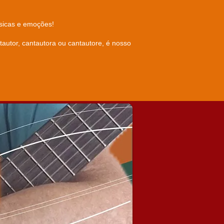
úsicas e emoções!
autor, cantautora ou cantautore, é nosso