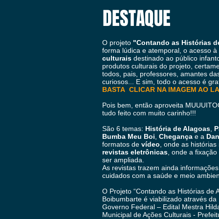
DESTAQUE
O projeto
"Contando as Histórias d
forma lúdica e atemporal, o acesso à
culturais
destinado ao público
infant
produtos culturais do projeto, certa
todos, pais, professores, amantes das
curiosos... E sim, todo o acesso é gra
BASTA CLICAR NA IMAGEM AO L
Pois bem, então aproveita MUUUITO
tudo feito com muito carinho!!!
São 6 temas:
História de Alagoas
,
P
Bumba Meu Boi
,
Chegança
e a
Dan
formatos de
vídeo
, onde as histórias
revistas eletrônicas
, onde a fixaçã
ser ampliada.
As revistas trazem ainda informações
cuidados com a saúde e meio ambie
O Projeto “Contando as Histórias de A
Boibumbarte é viabilizado através da 
Governo Federal – Edital Mestra Hil
Municipal de Ações Culturais - Prefei