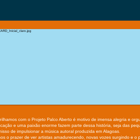
trilhamos com o Projeto Palco Aberto é motivo de imensa alegria e org
icação e uma paixão enorme fazem parte dessa história, seja das pe
so de impulsionar a música autoral produzida em Alagoas.​
s o prazer de ver artistas amadurecendo, novas vozes surgindo e o púb