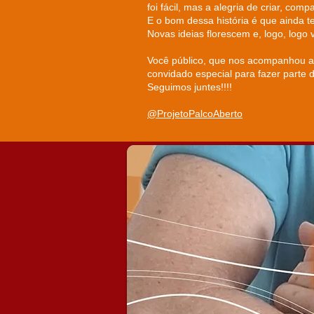
foi fácil, mas a alegria de criar, com
E o bom dessa história é que ainda te
Novas ideias florescem e, logo, log
Você público, que nos acompanhou ao
convidado especial para fazer parte 
Seguimos juntes!!!!
@ProjetoPalcoAberto